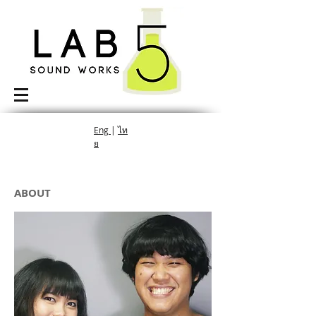
Eng
|
ไท
ย
ABOUT