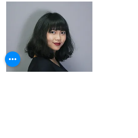
ภาคภูมิ เจริญวิริยะ (น๊อต)
Composer/Arranger/Bassist
การศึกษา
ดุริยางคศาตรบัณฑิต (ดนตรีเชิงพาณิชย์)
มหาวิทยาลัยศิลปากร เกียรตินิยม
อันดับ 2
กำลังศึกษานิเทศศาสตรมหาบัญฑิต สาขา